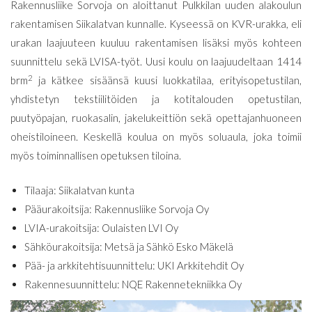
Rakennusliike Sorvoja on aloittanut Pulkkilan uuden alakoulun
rakentamisen Siikalatvan kunnalle. Kyseessä on KVR-urakka, eli
urakan laajuuteen kuuluu rakentamisen lisäksi myös kohteen
suunnittelu sekä LVISA-työt. Uusi koulu on laajuudeltaan 1414
2
brm
ja kätkee sisäänsä kuusi luokkatilaa, erityisopetustilan,
yhdistetyn tekstiilitöiden ja kotitalouden opetustilan,
puutyöpajan, ruokasalin, jakelukeittiön sekä opettajanhuoneen
oheistiloineen. Keskellä koulua on myös soluaula, joka toimii
myös toiminnallisen opetuksen tiloina.
Tilaaja: Siikalatvan kunta
Pääurakoitsija: Rakennusliike Sorvoja Oy
LVIA-urakoitsija: Oulaisten LVI Oy
Sähköurakoitsija: Metsä ja Sähkö Esko Mäkelä
Pää- ja arkkitehtisuunnittelu: UKI Arkkitehdit Oy
Rakennesuunnittelu: NQE Rakennetekniikka Oy