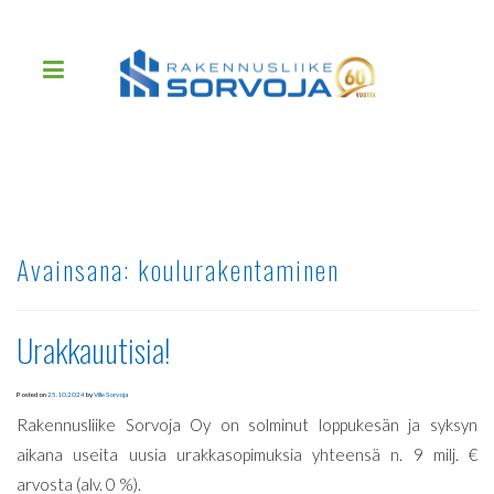
Avainsana:
koulurakentaminen
Urakkauutisia!
Posted on
25.10.2024
by
Ville Sorvoja
Rakennusliike Sorvoja Oy on solminut loppukesän ja syksyn
aikana useita uusia urakkasopimuksia yhteensä n. 9 milj. €
arvosta (alv. 0 %).