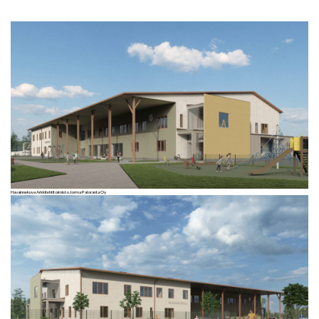
Havainnekuva Arkkitehtitoimisto Jorma Paloranta Oy