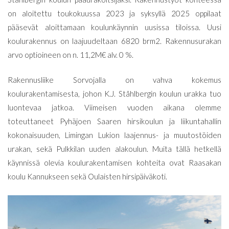
on aloitettu toukokuussa 2023 ja syksyllä 2025 oppilaat
pääsevät aloittamaan koulunkäynnin uusissa tiloissa. Uusi
koulurakennus on laajuudeltaan 6820 brm2. Rakennusurakan
arvo optioineen on n. 11,2M€ alv. 0 %.
Rakennusliike Sorvojalla on vahva kokemus
koulurakentamisesta, johon K.J. Ståhlbergin koulun urakka tuo
luontevaa jatkoa. Viimeisen vuoden aikana olemme
toteuttaneet Pyhäjoen Saaren hirsikoulun ja liikuntahallin
kokonaisuuden, Limingan Lukion laajennus- ja muutostöiden
urakan, sekä Pulkkilan uuden alakoulun. Muita tällä hetkellä
käynnissä olevia koulurakentamisen kohteita ovat Raasakan
koulu Kannukseen sekä Oulaisten hirsipäiväkoti.