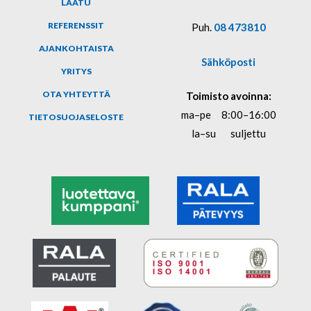
LAATU
REFERENSSIT
Puh.
08 473810
AJANKOHTAISTA
Sähköposti
YRITYS
OTA YHTEYTTÄ
Toimisto avoinna:
ma–pe
8:00–16:00
TIETOSUOJASELOSTE
la–su
suljettu