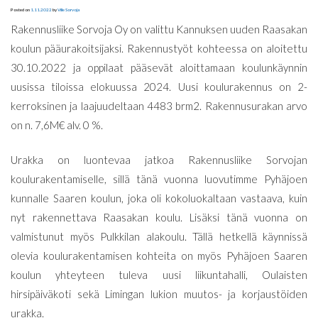
Posted on
1.11.2022
by
Ville Sorvoja
Rakennusliike Sorvoja Oy on valittu Kannuksen uuden Raasakan
koulun pääurakoitsijaksi. Rakennustyöt kohteessa on aloitettu
30.10.2022 ja oppilaat pääsevät aloittamaan koulunkäynnin
uusissa tiloissa elokuussa 2024. Uusi koulurakennus on 2-
kerroksinen ja laajuudeltaan 4483 brm2. Rakennusurakan arvo
on n. 7,6M€ alv. 0 %.
Urakka on luontevaa jatkoa Rakennusliike Sorvojan
koulurakentamiselle, sillä tänä vuonna luovutimme Pyhäjoen
kunnalle Saaren koulun, joka oli kokoluokaltaan vastaava, kuin
nyt rakennettava Raasakan koulu. Lisäksi tänä vuonna on
valmistunut myös Pulkkilan alakoulu. Tällä hetkellä käynnissä
olevia koulurakentamisen kohteita on myös Pyhäjoen Saaren
koulun yhteyteen tuleva uusi liikuntahalli, Oulaisten
hirsipäiväkoti sekä Limingan lukion muutos- ja korjaustöiden
urakka.