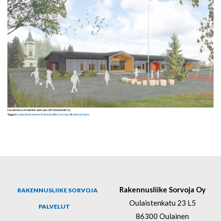
Havainnekuva Pulkkilan alakoulu, UKI Arkkitehdit Oy
Tagged
koulurakentaminen
,
Rakennusliike Sorvoja
,
Siikalatvan kunta
Rakennusliike Sorvoja Oy
RAKENNUSLIIKE SORVOJA
Oulaistenkatu 23 L5
PALVELUT
86300 Oulainen