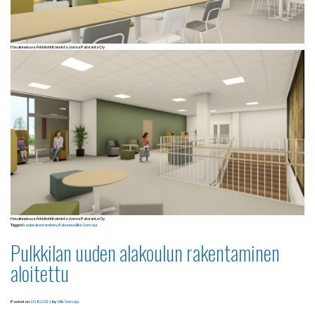
Havainnekuva Arkkitehtitoimisto Jorma Paloranta Oy
Havainnekuva Arkkitehtitoimisto Jorma Paloranta Oy
Tagged
koulurakentaminen
,
Rakennusliike Sorvoja
Pulkkilan uuden alakoulun rakentaminen
aloitettu
Posted on
20.8.2021
by
Ville Sorvoja