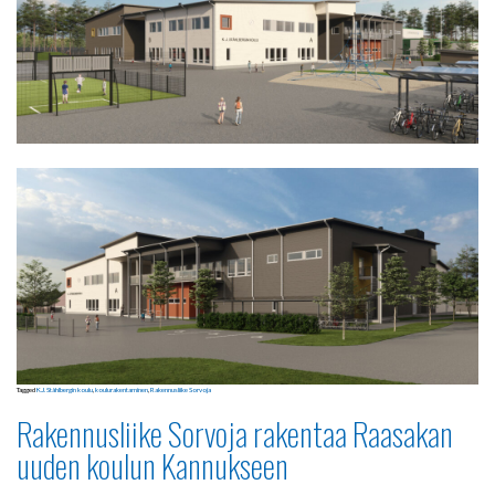
Tagged
K.J. Ståhlbergin koulu
,
koulurakentaminen
,
Rakennusliike Sorvoja
Rakennusliike Sorvoja rakentaa Raasakan
uuden koulun Kannukseen