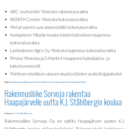
ABC Joutsentie Ylivieska rakennusurakka
WÜRTH Center Ylivieska kokonaisurakka
Pietarsaaren uusi alavesisäiliö kokonaisurakka
Kempeleen Ylikylän koulun kädentaitosiiven laajennus
kokonaisurakka
Lantmännen Agro Oy Ylivieska laajennus kokonaisurakka
Prisma Ylivieska ja S-Market Haapavesi kylmälaitos- ja
kalustoremontit
Pohteen eteläisen alueen muutostöiden urakoitsijapalvelut
Tagged
koulurakentaminen
,
liikerakentaminen
,
Rakennusliike Sorvoja
,
teollisuusrakentaminen
,
toimitilarakentaminen
Rakennusliike Sorvoja rakentaa
Haapajärvelle uutta K.J. Ståhlbergin koulua
Posted on
21.6.2023
by
Ville Sorvoja
Rakennusliike Sorvoja Oy on valittu Haapajärven uuden K.J.
Ståhlbergin koulun pääurakoitsijaksi. Rakennustyöt kohteessa