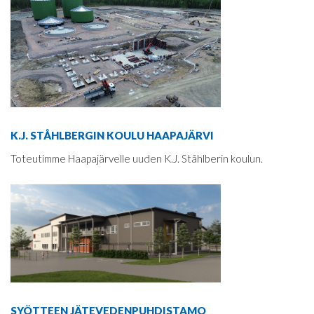
K.J. STÅHLBERGIN KOULU HAAPAJÄRVI
Toteutimme Haapajärvelle uuden K.J. Ståhlberin koulun.
SYÖTTEEN JÄTEVEDENPUHDISTAMO