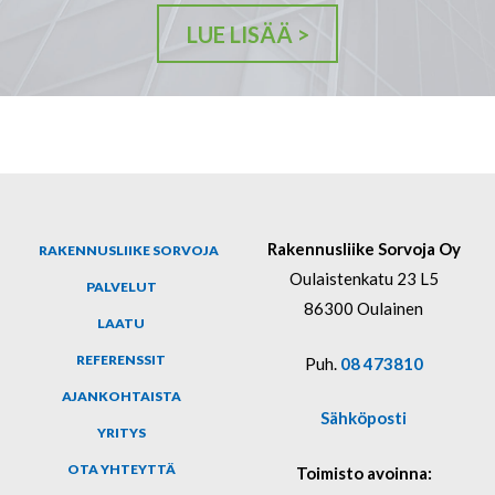
LUE LISÄÄ
>
Rakennusliike Sorvoja Oy
RAKENNUSLIIKE SORVOJA
Oulaistenkatu 23 L5
PALVELUT
86300 Oulainen
LAATU
REFERENSSIT
Puh.
08 473810
AJANKOHTAISTA
Sähköposti
YRITYS
OTA YHTEYTTÄ
Toimisto avoinna: