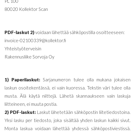
PL 100
80020 Kollektor Scan
PDF-laskut 2)
voidaan lähettää sähköpostilla osoitteeseen:
invoice-02100339@kollektor.fi
Yhteistyöterveisin
Rakennusliike Sorvoja Oy
1) Paperilaskut:
Sarjanumeron tulee olla mukana jokaisen
laskun osoitekentässä, ei vain kuoressa. Tekstin väri tulee olla
musta. Älä käytä niittejä. Lähetä skannaukseen vain laskuja
liitteineen, ei muuta postia.
2) PDF-laskut:
Laskut lähetetään sähköpostin liitetiedostoina.
Yksi lasku per tiedosto, joka sisältää yhden laskun kaikki sivut.
Monta laskua voidaan lähettää yhdessä sähköpostiviestissä.