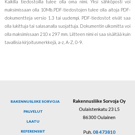
Kaikilla tiedostoilla tulee olla oma nimi. Yksi sähköposti voi
maksimissaan olla 10Mb.PDF-tiedostojen tulee olla aitoja PDF-
dokumentteja versio 1.3 tai uudempi. PDF-tiedostot eivät saa
olla lukittuja tai salasanalla suojattuja. Dokumentin ulkomitta voi
olla maksimissaan 210 x 297 mm. Liitteen nimi ei saa sisältää kuin
tavallisia kirjoitusmerkkejä, a-z, A-Z, 0-9.
Rakennusliike Sorvoja Oy
RAKENNUSLIIKE SORVOJA
Oulaistenkatu 23 L5
PALVELUT
86300 Oulainen
LAATU
REFERENSSIT
Puh.
08 473810