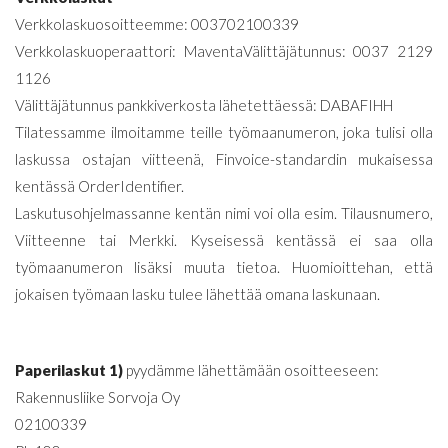
Verkkolaskuosoitteemme: 003702100339
Verkkolaskuoperaattori: MaventaVälittäjätunnus: 0037 2129
1126
Välittäjätunnus pankkiverkosta lähetettäessä: DABAFIHH
Tilatessamme ilmoitamme teille työmaanumeron, joka tulisi olla
laskussa ostajan viitteenä, Finvoice-standardin mukaisessa
kentässä OrderIdentifier.
Laskutusohjelmassanne kentän nimi voi olla esim. Tilausnumero,
Viitteenne tai Merkki. Kyseisessä kentässä ei saa olla
työmaanumeron lisäksi muuta tietoa. Huomioittehan, että
jokaisen työmaan lasku tulee lähettää omana laskunaan.
Paperilaskut 1)
pyydämme lähettämään osoitteeseen:
Rakennusliike Sorvoja Oy
02100339