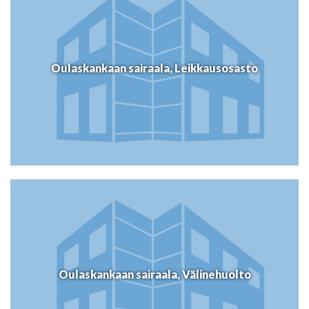
Oulaskankaan sairaala, Leikkausosasto
Oulaskankaan sairaala, Välinehuolto