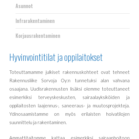
Asunnot
Infrarakentaminen
Korjausrakentaminen
Hyvinvointitilat ja oppilaitokset
Toteuttamamme julkiset rakennuskohteet ovat tehneet
Rakennusliike Sorvoja Oy:n tunnetuksi alan vahvana
osaajana. Uudisrakennusten lisäksi olemme toteuttaneet
esimerkiksi terveyskeskusten, sairaalayksiköiden ja
oppilaitosten laajennus-, saneeraus- ja muutosprojekteja.
Ydinosaamistamme on myös erilaisten hoivatilojen
suunnittelu ja rakentaminen.
Ammattitaitomme kattaa esimerkiksi sairaanhoitoon