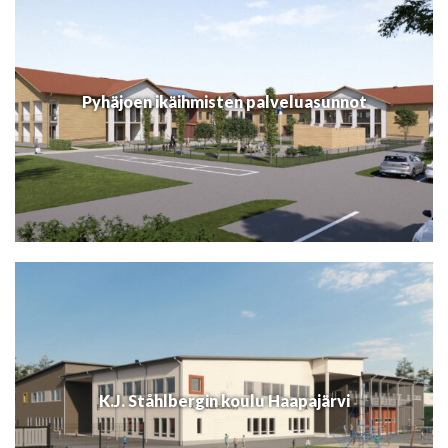
Pyhäjoen ikäihmisten palveluasunnot
K.J. Ståhlbergin koulu Haapajärvi