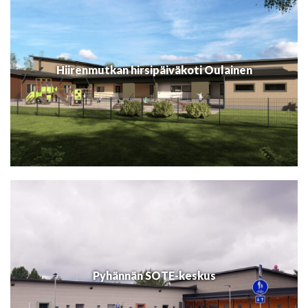
Hiirenmutkan hirsipäiväkoti Oulainen
Pyhännän SOTE-keskus