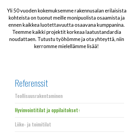
Yli 50 vuoden kokemuksemme rakennusalan erilaisista
kohteista on tuonut meille monipuolista osaamista ja
ennen kaikkea luotettavuutta osaavana kumppanina.
Teemme kaikki projektit korkeaa laatustandardia
noudattaen. Tutustu työhömme ja ota yhteyttä, niin
kerromme mielellämme lisää!
Referenssit
Teollisuusrakentaminen
Hyvinvointitilat ja oppilaitokset
Liike- ja toimitilat