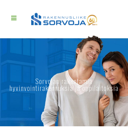
Sorvojan rakentamia
hyvinvointirakennuksia ja oppilaitoksia