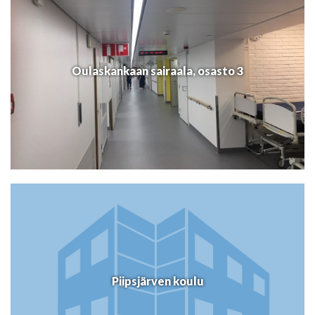
Oulaskankaan sairaala, osasto 3
Piipsjärven koulu