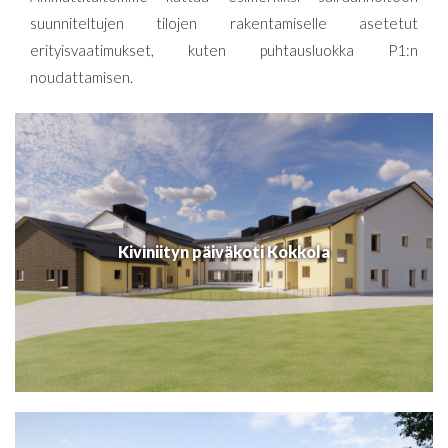
suunniteltujen tilojen rakentamiselle asetetut
erityisvaatimukset, kuten puhtausluokka P1:n
noudattamisen.
Kiviniityn päiväkoti Kokkola