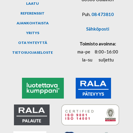
LAATU
REFERENSSIT
Puh.
08 473810
AJANKOHTAISTA
Sähköposti
YRITYS
OTA YHTEYTTÄ
Toimisto avoinna:
ma–pe
8:00–16:00
TIETOSUOJASELOSTE
la–su
suljettu