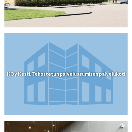
KOy Kesti, Tehostetun palveluasumisen palvelukoti