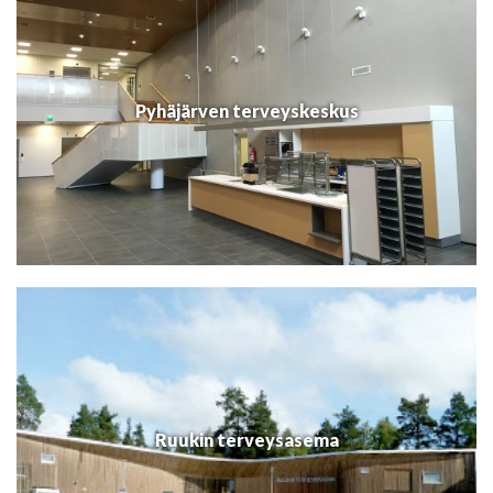
Pyhäjärven terveyskeskus
Ruukin terveysasema