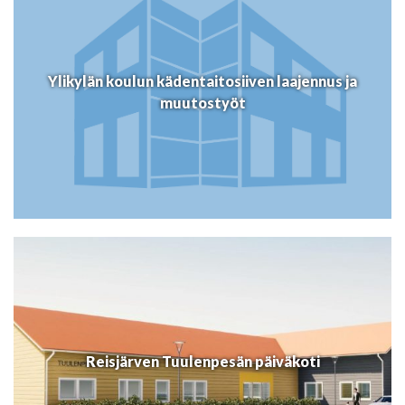
Ylikylän koulun kädentaitosiiven laajennus ja
muutostyöt
Reisjärven Tuulenpesän päiväkoti