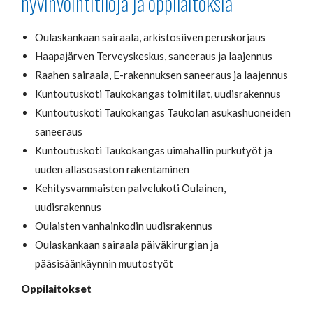
hyvinvointitiloja ja oppilaitoksia
Oulaskankaan sairaala, arkistosiiven peruskorjaus
Haapajärven Terveyskeskus, saneeraus ja laajennus
Raahen sairaala, E-rakennuksen saneeraus ja laajennus
Kuntoutuskoti Taukokangas toimitilat, uudisrakennus
Kuntoutuskoti Taukokangas Taukolan asukashuoneiden
saneeraus
Kuntoutuskoti Taukokangas uimahallin purkutyöt ja
uuden allasosaston rakentaminen
Kehitysvammaisten palvelukoti Oulainen,
uudisrakennus
Oulaisten vanhainkodin uudisrakennus
Oulaskankaan sairaala päiväkirurgian ja
pääsisäänkäynnin muutostyöt
Oppilaitokset