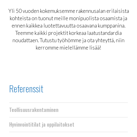
Yli 50 vuoden kokemuksemme rakennusalan erilaisista
kohteista on tuonut meille monipuolista osaamista ja
ennen kaikkea luotettavuutta osaavana kumppanina.
Teemme kaikki projektit korkeaa laatustandardia
noudattaen. Tutustu työhömme ja ota yhteyttä, niin
kerromme mielellämme lisää!
Referenssit
Teollisuusrakentaminen
Hyvinvointitilat ja oppilaitokset