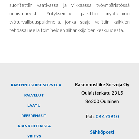
suoritettiin vaativassa ja vilkkaassa työympäristössä
onnistuneesti. Yrityksemme palkittiin myöhemmin
työturvallisuuspalkinnolla, jo
n
ka
saaja
valittiin kaikkien
tehdasalueella toimineiden alihankkijoiden keskuudesta.
Rakennusliike Sorvoja Oy
RAKENNUSLIIKE SORVOJA
Oulaistenkatu 23 L5
PALVELUT
86300 Oulainen
LAATU
REFERENSSIT
Puh.
08 473810
AJANKOHTAISTA
Sähköposti
YRITYS